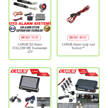
BR 001 10 51
BR 001 49 01
CARUB B2 Alarm
CARUB Alarm Işığı Led
FOLLOW ME Kumandalı
Kırmızı**
12V