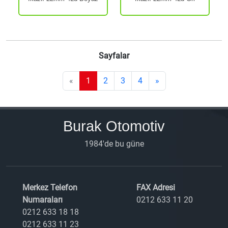
Sayfalar
«
1
2
3
4
»
Burak Otomotiv
1984'de bu güne
Merkez Telefon
FAX Adresi
Numaraları
0212 633 11 20
0212 633 18 18
0212 633 11 23