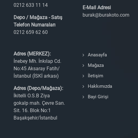
0212 633 11 14
E-Mail Adresi
burak@burakoto.com
Depo / Mağaza - Satış
Telefon Numaraları
0212 659 62 60
Adres (MERKEZ):
Anasayfa
İnebey Mh. İnkılap Cd.
Mağaza
No:45 Aksaray Fatih/
İstanbul (İSKİ arkası)
İletişim
Hakkımızda
Adres (Depo/Mağaza):
İkitelli O.S.B Ziya
Bayi Girişi
gokalp mah. Çevre San.
Sit. 16. Blok No:1
Başakşehir/İstanbul