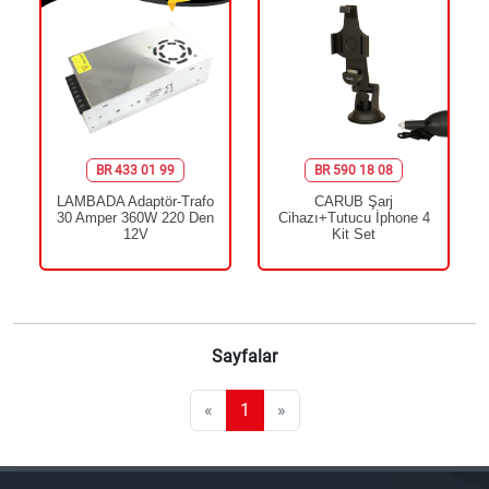
BR 433 01 99
BR 590 18 08
LAMBADA Adaptör-Trafo
CARUB Şarj
30 Amper 360W 220 Den
Cihazı+Tutucu İphone 4
12V
Kit Set
Sayfalar
«
1
»