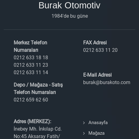
Burak Otomotiv
1984'de bu güne
Merkez Telefon
FAX Adresi
Numaraları
0212 633 11 20
0212 633 18 18
0212 633 11 23
0212 633 11 14
E-Mail Adresi
burak@burakoto.com
Depo / Mağaza - Satış
Telefon Numaraları
0212 659 62 60
Adres (MERKEZ):
Anasayfa
İnebey Mh. İnkılap Cd.
Mağaza
No:45 Aksaray Fatih/