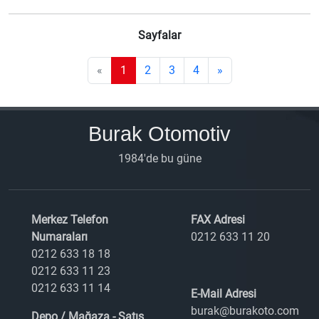
Sayfalar
«
1
2
3
4
»
Burak Otomotiv
1984'de bu güne
Merkez Telefon
FAX Adresi
Numaraları
0212 633 11 20
0212 633 18 18
0212 633 11 23
0212 633 11 14
E-Mail Adresi
burak@burakoto.com
Depo / Mağaza - Satış