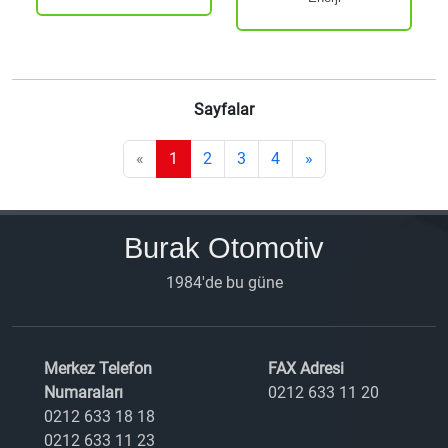
Sayfalar
«
1
2
3
4
»
Burak Otomotiv
1984'de bu güne
Merkez Telefon
FAX Adresi
Numaraları
0212 633 11 20
0212 633 18 18
0212 633 11 23