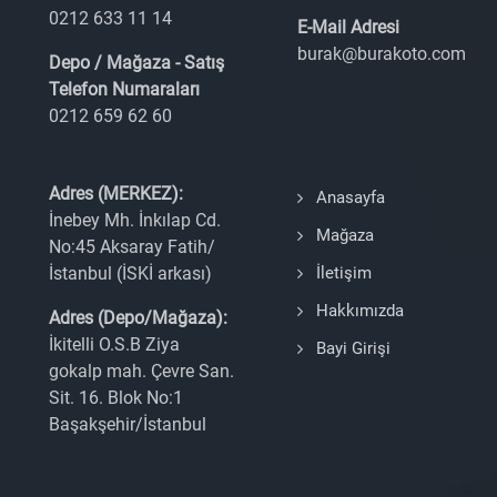
0212 633 11 14
E-Mail Adresi
burak@burakoto.com
Depo / Mağaza - Satış
Telefon Numaraları
0212 659 62 60
Adres (MERKEZ):
Anasayfa
İnebey Mh. İnkılap Cd.
Mağaza
No:45 Aksaray Fatih/
İstanbul (İSKİ arkası)
İletişim
Hakkımızda
Adres (Depo/Mağaza):
İkitelli O.S.B Ziya
Bayi Girişi
gokalp mah. Çevre San.
Sit. 16. Blok No:1
Başakşehir/İstanbul