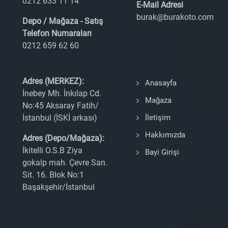
0212 633 11 14
E-Mail Adresi
burak@burakoto.com
Depo / Mağaza - Satış
Telefon Numaraları
0212 659 62 60
Adres (MERKEZ):
Anasayfa
İnebey Mh. İnkılap Cd.
Mağaza
No:45 Aksaray Fatih/
İstanbul (İSKİ arkası)
İletişim
Hakkımızda
Adres (Depo/Mağaza):
İkitelli O.S.B Ziya
Bayi Girişi
gokalp mah. Çevre San.
Sit. 16. Blok No:1
Başakşehir/İstanbul