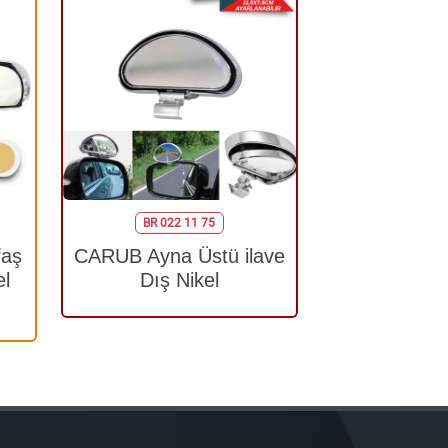
BR 022 11 75
faş
CARUB Ayna Üstü ilave
l
Dış Nikel