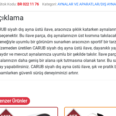
Stok Kodu:
BR 022 11 76
Kategori:
AYNALAR VE APARATLAR/DIŞ AYNA
çıklama
UB siyah dış ayna üstü ilave, aracınıza şıklık katarken aynaların
 seçenektir. Bu ilave parça, dış aynalarınızın üst kısmına takılaca
eneğiyle uyumlu bir görünüm sunarken aracınızın sportif bir tarz
zemeden üretilen CARUB siyah dış ayna üstü ilave, dayanıklı yap
aydır ve mevcut aynalarınıza uyumlu bir şekilde takılır. İlave par
alarınızın daha geniş bir alana ışık tutmasına olanak tanır. Bu
ay yapabilirsiniz. CARUB siyah dış ayna üstü ilave, şık ve pratik b
amlarken güvenli sürüş deneyiminizi artırır.
enzer Ürünler