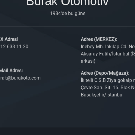
Burak Otomotiv
1984'de bu güne
X Adresi
Adres (MERKEZ):
12 633 11 20
İnebey Mh. İnkılap Cd. No
Aksaray Fatih/İstanbul (İ
arkası)
Mail Adresi
Adres (Depo/Mağaza):
rak@burakoto.com
İkitelli O.S.B Ziya gokalp
Çevre San. Sit. 16. Blok N
Başakşehir/İstanbul