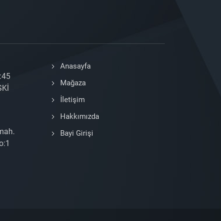
Anasayfa
:45
Mağaza
SKİ
İletişim
Hakkımızda
 mah.
Bayi Girişi
o:1