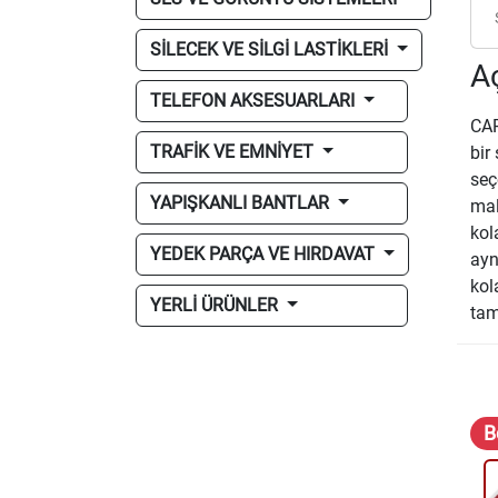
SİLECEK VE SİLGİ LASTİKLERİ
A
TELEFON AKSESUARLARI
CAR
TRAFİK VE EMNİYET
bir
seç
YAPIŞKANLI BANTLAR
mal
kol
YEDEK PARÇA VE HIRDAVAT
ayn
kol
YERLİ ÜRÜNLER
tam
B