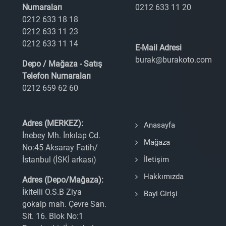
Numaraları
0212 633 11 20
0212 633 18 18
0212 633 11 23
0212 633 11 14
E-Mail Adresi
burak@burakoto.com
Depo / Mağaza - Satış
Telefon Numaraları
0212 659 62 60
Adres (MERKEZ):
Anasayfa
İnebey Mh. İnkılap Cd.
Mağaza
No:45 Aksaray Fatih/
İstanbul (İSKİ arkası)
İletişim
Hakkımızda
Adres (Depo/Mağaza):
İkitelli O.S.B Ziya
Bayi Girişi
gokalp mah. Çevre San.
Sit. 16. Blok No:1