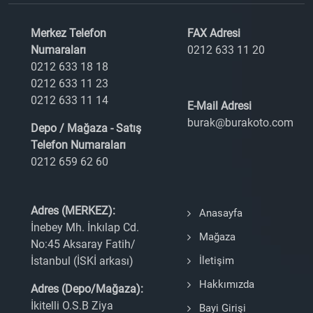
Merkez Telefon
FAX Adresi
Numaraları
0212 633 11 20
0212 633 18 18
0212 633 11 23
0212 633 11 14
E-Mail Adresi
burak@burakoto.com
Depo / Mağaza - Satış
Telefon Numaraları
0212 659 62 60
Adres (MERKEZ):
Anasayfa
İnebey Mh. İnkılap Cd.
Mağaza
No:45 Aksaray Fatih/
İstanbul (İSKİ arkası)
İletişim
Hakkımızda
Adres (Depo/Mağaza):
İkitelli O.S.B Ziya
Bayi Girişi