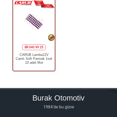
BR 040 99 25
CARUB Lamba12V
Camlı Soft Parmak 1set
10 adet Mor
Burak Otomotiv
1984'de bu güne